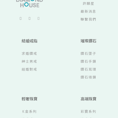
許願星
最新消息
聯繫我們
結婚戒指
璀璨鑽石
求婚鑽戒
鑽石墜子
紳士男戒
鑽石手鍊
結婚對戒
鑽石耳環
鑽石項鍊
輕奢珠寶
高端珠寶
K金系列
彩寶系列