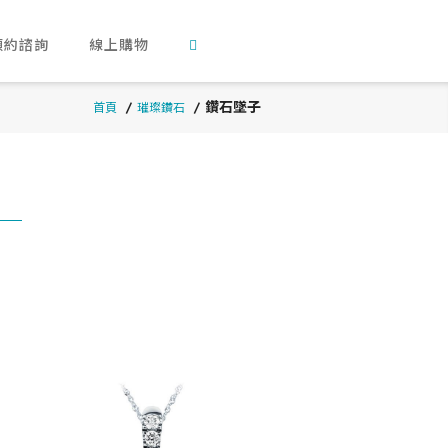
預約諮詢
線上購物
鑽石墜子
首頁
璀璨鑽石