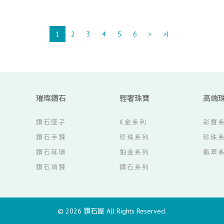
1
2
3
4
5
6
>
>|
璀璨鑽石
輕奢珠寶
高端
鑽石墜子
K金系列
彩寶
鑽石手鍊
珍珠系列
珍珠
鑽石耳環
鉑金系列
翡翠
鑽石項鍊
鑽石系列
© 2026
鑽石屋
All Rights Reserved.