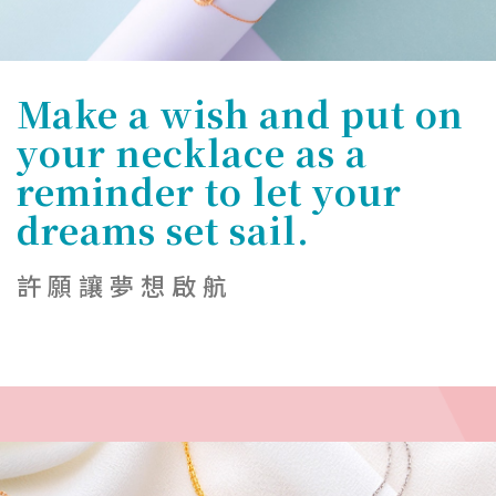
Make a wish and put on
your necklace as a
reminder to let your
dreams set sail.
許願讓夢想啟航