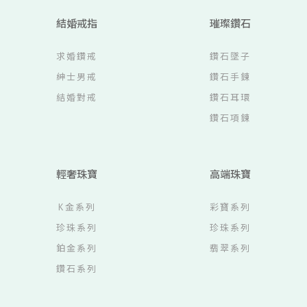
結婚戒指
璀璨鑽石
求婚鑽戒
鑽石墜子
紳士男戒
鑽石手鍊
結婚對戒
鑽石耳環
鑽石項鍊
輕奢珠寶
高端珠寶
K金系列
彩寶系列
珍珠系列
珍珠系列
鉑金系列
翡翠系列
鑽石系列