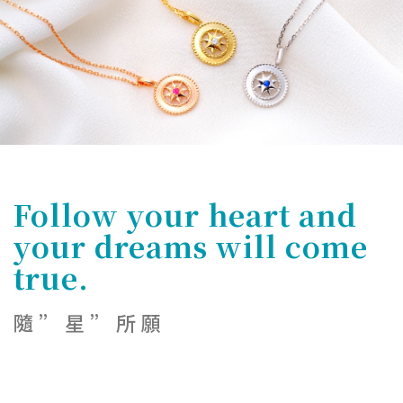
Follow your heart and
your dreams will come
true.
隨”星”所願