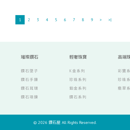
1
2
3
4
5
6
7
8
9
>
>|
璀璨鑽石
輕奢珠寶
高端
鑽石墜子
K金系列
彩寶
鑽石手鍊
珍珠系列
珍珠
鑽石耳環
鉑金系列
翡翠
鑽石項鍊
鑽石系列
© 2026
鑽石屋
All Rights Reserved.