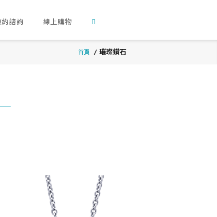
預約諮詢
線上購物
璀璨鑽石
首頁