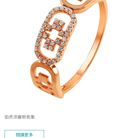
如虎添翼新氣象:
閱讀更多