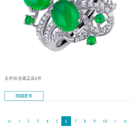
主折扣:全面正品8折
閱讀更多
|<
<
2
3
4
5
6
7
8
9
10
>
>|