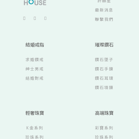
許願星
最新消息
聯繫我們
結婚戒指
璀璨鑽石
求婚鑽戒
鑽石墜子
紳士男戒
鑽石手鍊
結婚對戒
鑽石耳環
鑽石項鍊
輕奢珠寶
高端珠寶
K金系列
彩寶系列
珍珠系列
珍珠系列